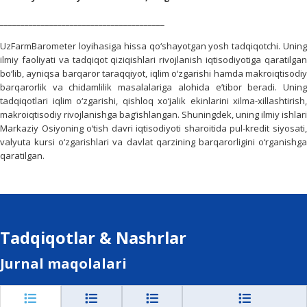
________________________________________
UzFarmBarometer loyihasiga hissa qo‘shayotgan yosh tadqiqotchi. Uning
ilmiy faoliyati va tadqiqot qiziqishlari rivojlanish iqtisodiyotiga qaratilgan
bo‘lib, ayniqsa barqaror taraqqiyot, iqlim o‘zgarishi hamda makroiqtisodiy
barqarorlik va chidamlilik masalalariga alohida e’tibor beradi. Uning
tadqiqotlari iqlim o‘zgarishi, qishloq xo‘jalik ekinlarini xilma-xillashtirish,
makroiqtisodiy rivojlanishga bag‘ishlangan. Shuningdek, uning ilmiy ishlari
Markaziy Osiyoning o‘tish davri iqtisodiyoti sharoitida pul-kredit siyosati,
valyuta kursi o‘zgarishlari va davlat qarzining barqarorligini o‘rganishga
qaratilgan.
Tadqiqotlar & Nashrlar
Jurnal maqolalari