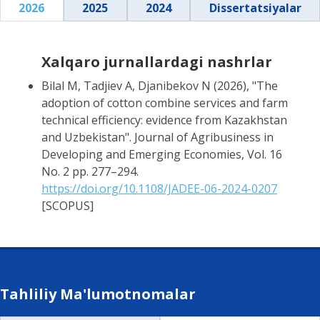
2026
2025
2024
Dissertatsiyalar
Xalqaro jurnallardagi nashrlar
Bilal M, Tadjiev A, Djanibekov N (2026), "The
adoption of cotton combine services and farm
technical efficiency: evidence from Kazakhstan
and Uzbekistan". Journal of Agribusiness in
Developing and Emerging Economies, Vol. 16
No. 2 pp. 277–294.
https://doi.org/10.1108/JADEE-06-2024-0207
[SCOPUS]
Tahliliy Ma'lumotnomalar