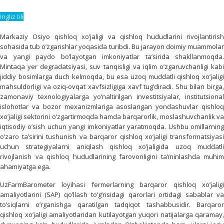
Ingliz tili
Markaziy Osiyo qishloq xo’jaligi va qishloq hududlarini rivojlantirish
sohasida tub o’zgarishlar yoqasida turibdi. Bu jarayon doimiy muammolar
va yangi paydo bo’layotgan imkoniyatlar ta’sirida shakllanmoqda.
Mintaqa yer degradatsiyasi, suv tanqisligi va iqlim o’zgaruvchanligi kabi
jiddiy bosimlarga duch kelmoqda, bu esa uzoq muddatli qishloq xo’jaligi
mahsuldorligi va oziq-ovqat xavfsizligiga xavf tug’diradi. Shu bilan birga,
zamonaviy texnologiyalarga yo’naltirilgan investitsiyalar, institutsional
islohotlar va bozor mexanizmlariga asoslangan yondashuvlar qishloq
xo’jaligi sektorini o’zgartirmoqda hamda barqarorlik, moslashuvchanlik va
iqtisodiy o’sish uchun yangi imkoniyatlar yaratmoqda. Ushbu omillarning
o’zaro ta’sirini tushunish va barqaror qishloq xo’jaligi transformatsiyasi
uchun strategiyalarni aniqlash qishloq xo’jaligida uzoq muddatli
rivojlanish va qishloq hududlarining farovonligini ta’minlashda muhim
ahamiyatga ega.
UzFarmBarometer loyihasi fermerlarning barqaror qishloq xo’jaligi
amaliyotlarini (SAP) qo’llash to’g’risidagi qarorlari ortidagi sabablar va
to’siqlarni o’rganishga qaratilgan tadqiqot tashabbusidir. Barqaror
qishloq xo’jaligi amaliyotlaridan kutilayotgan yuqori natijalarga qaramay,