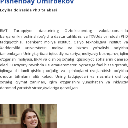
Pishenbay Umirbekov
Loyiha doirasida PhD talabasi
___________________________________________
BMT Taraqqiyot dasturining O‘zbekistondagi vakolatxonasida
barqarorlikni oshirish bo‘yicha dastur tahlilchisi va TXVUda o‘rindosh PhD
tadqiqotchisi. Toshkent moliya instituti, Osiyo texnologiya instituti va
Xaddersfild universitetini moliya va biznes yo‘nalishi bo‘yicha
tamomlagan. Uning tajribasi iqtisodiy nazariya, moliyaviy boshqaruv, iqlim
o‘zgarishi moliyasi, BRM va qishloq xo‘jaligi iqtisodiyoti sohalarini qamrab
oladi. U ixtiyoriy ravishda UzFarmBarometer loyihasiga faol hissa qo‘shib,
iqlimga chidamli qishloq xo‘jaligi va qishloqlarni rivojlantirish bo‘yicha
chuqur bilimlarni olib keladi. Uning tadqiqotlari va nashrlari qishloq
xo‘jaligi qiymat zanjirlari, iqlim o‘zgarishini yumshatish va inklyuziv
daromad yaratish strategiyalariga qaratilgan.