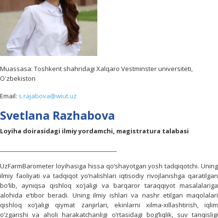
Muassasa: Toshkent shahridagi Xalqaro Vestminster universiteti,
Oʻzbekiston
Email:
s.rajabova@wiut.uz
Svetlana Razhabova
Loyiha doirasidagi ilmiy yordamchi, magistratura talabasi
________________________________________
UzFarmBarometer loyihasiga hissa qo‘shayotgan yosh tadqiqotchi. Uning
ilmiy faoliyati va tadqiqot yo‘nalishlari iqtisodiy rivojlanishga qaratilgan
bo‘lib, ayniqsa qishloq xo‘jaligi va barqaror taraqqiyot masalalariga
alohida e’tibor beradi. Uning ilmiy ishlari va nashr etilgan maqolalari
qishloq xo‘jaligi qiymat zanjirlari, ekinlarni xilma-xillashtirish, iqlim
o‘zgarishi va aholi harakatchanligi o‘rtasidagi bog‘liqlik, suv tanqisligi