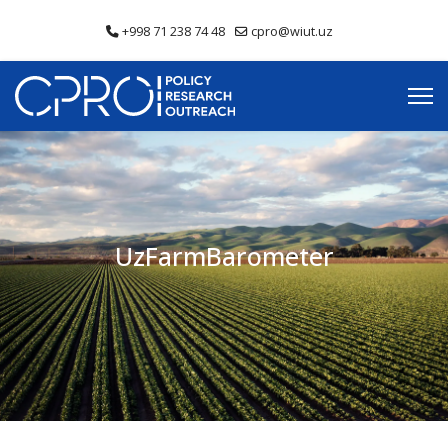
+998 71 238 74 48
cpro@wiut.uz
UzFarmBarometer