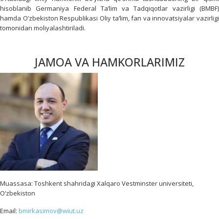
hisoblanib Germaniya Federal Ta’lim va Tadqiqotlar vazirligi (BMBF)
hamda O’zbekiston Respublikasi Oliy ta’lim, fan va innovatsiyalar vazirligi
tomonidan moliyalashtiriladi.
JAMOA VA HAMKORLARIMIZ
Muassasa: Toshkent shahridagi Xalqaro Vestminster universiteti,
O‘zbekiston
Email:
bmirkasimov@wiut.uz