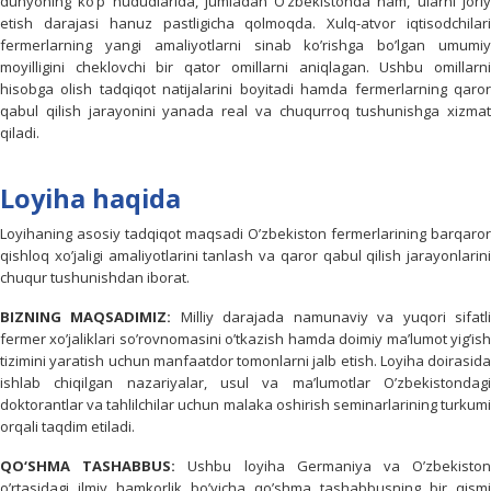
dunyoning ko’p hududlarida, jumladan O’zbekistonda ham, ularni joriy
etish darajasi hanuz pastligicha qolmoqda. Xulq-atvor iqtisodchilari
fermerlarning yangi amaliyotlarni sinab ko’rishga bo’lgan umumiy
moyilligini cheklovchi bir qator omillarni aniqlagan. Ushbu omillarni
hisobga olish tadqiqot natijalarini boyitadi hamda fermerlarning qaror
qabul qilish jarayonini yanada real va chuqurroq tushunishga xizmat
qiladi.
Loyiha haqida
Loyihaning asosiy tadqiqot maqsadi O’zbekiston fermerlarining barqaror
qishloq xo’jaligi amaliyotlarini tanlash va qaror qabul qilish jarayonlarini
chuqur tushunishdan iborat.
BIZNING MAQSADIMIZ:
Milliy darajada namunaviy va yuqori sifatl
fermer xo’jaliklari so’rovnomasini o’tkazish hamda doimiy ma’lumot yig’ish
tizimini yaratish uchun manfaatdor tomonlarni jalb etish. Loyiha doirasida
ishlab chiqilgan nazariyalar, usul va ma’lumotlar O’zbekistondagi
doktorantlar va tahlilchilar uchun malaka oshirish seminarlarining turkumi
orqali taqdim etiladi.
QO‘SHMA TASHABBUS:
Ushbu loyiha Germaniya va O’zbekisto
o’rtasidagi ilmiy hamkorlik bo’yicha qo’shma tashabbusning bir qismi