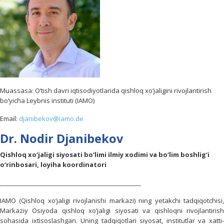
Muassasa: O‘tish davri iqtisodiyotlarida qishloq xo‘jaligini rivojlantirish
bo‘yicha Leybnis instituti (IAMO)
Email:
djanibekov@iamo.de
Dr. Nodir Djanibekov
Qishloq xo‘jaligi siyosati bo‘limi ilmiy xodimi va bo‘lim boshlig‘i
o‘rinbosari, loyiha koordinatori
_______________________________________________
IAMO (Qishloq xo‘jaligi rivojlanishi markazi) ning yetakchi tadqiqotchisi,
Markaziy Osiyoda qishloq xo‘jaligi siyosati va qishloqni rivojlantirish
sohasida ixtisoslashgan. Uning tadqiqotlari siyosat, institutlar va xatti-