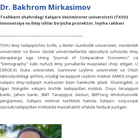
Dr. Bakhrom Mirkasimov
Toshkent shahridagi Xalqaro Vestminster universiteti (TXVU)
innovatsiya va ilmiy ishlar bo‘yicha prorektor, loyiha rahbari
_____________________________________________
TXVU ilmiy tadqiqotchisi bo‘lib, u Berlin Gumboldt universiteti, Vanderbilt
universiteti va Boise davlat universitetlarida iqtisodiyot sohasida ilmiy
darajalarga ega. Uning "Journal of Comparative Economics" va
"Demography" kabi nufuzli ilmiy jurnallarda maqolalari chop etilgan. U
CERGE-EI, Duke universiteti, Gannover Leybnis universiteti va O‘tish
iqtisodiyotidagi qishloq xo‘jaligi taraqqiyoti Leybnis instituti (IAMO) singari
xalqaro ilmiy-tadqiqot markazlari bilan hamkorlik qiladi. Shuningdek, u
ilgari Stokgolm xalqaro tinchlik tadqiqotlari instituti, Osiyo taraqqiyot
banki, Jahon banki, BMT Taraqqiyot dasturi, BMTning Aholishunoslik
jamg‘armasi, Xalqaro mehnat tashkiloti hamda Xalqaro oziq-ovqat
siyosati tadqiqotlari institutida maslahatchi sifatida faoliyat yuritgan.