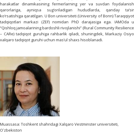
harakatlar dinamikasining fermerlarning yer va suvdan foydalanish
qarorlariga, ayniqsa sug‘oriladigan hududlarda, qanday taʼsir
ko‘rsatishiga qaratilgan. U Bon universiteti (University of Bonn) Taraqqiyot
tadqiqotlari markazi (ZEF) nomidan PhD darajasiga ega. IAMOda u
“Qishloq jamoalarining bardoshli rivojlanishi” (Rural Community Resilience
– CARe) tadqiqot guruhiga rahbarlik qiladi, shuningdek, Markaziy Osiyo
xalqaro tadqiqot guruhi uchun mas’ul shaxs hisoblanadi.
Muassasa: Toshkent shahridagi Xalqaro Vestminster universiteti,
Oʻzbekiston