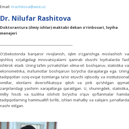
Email:
nrashitova@wiut.uz
Dr. Nilufar Rashitova
Doktorantura (ilmiy ishlar) maktabi dekan o‘rinbosari, loyiha
menejeri
__________________________________________
O‘zbekistonda barqaror rivojlanish, iqlim o‘zgarishiga moslashish va
qishloq xo‘jaligidagi innovatsiyalarni qamrab oluvchi loyihalarda faol
ishtirok etadi. Uning taʼlim yo‘nalishlari xilma-xil: boshqaruv, statistika va
ekonometrika, maʼlumotlar boshqaruvi bo‘yicha darajalarga ega. Uning
tadqiqotlari oziq-ovqat tizimlariga taʼsir etuvchi iqtisodiy va institutsional
omillar, ekinlarni diversifikatsiya qilish va yirik qo‘shilgan qiymat
zanjirlaridagi yashirin xarajatlarga qaratilgan. U, shuningdek, statistika,
milliy hisob va tuzilma islohoti bo‘yicha o‘quv qo‘llanmalar hamda
tadqiqotlarning hammuallifi bo‘lib, ishlari mahalliy va xalqaro jurnallarda
nashr etilgan.