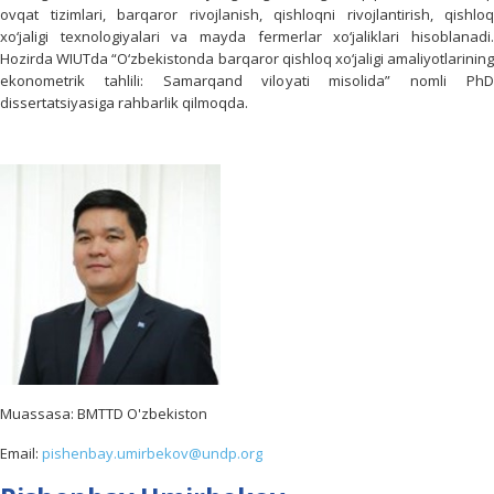
ovqat tizimlari, barqaror rivojlanish, qishloqni rivojlantirish, qishloq
xo‘jaligi texnologiyalari va mayda fermerlar xo‘jaliklari hisoblanadi.
Hozirda WIUTda “O‘zbekistonda barqaror qishloq xo‘jaligi amaliyotlarining
ekonometrik tahlili: Samarqand viloyati misolida” nomli PhD
dissertatsiyasiga rahbarlik qilmoqda.
Muassasa: BMTTD O'zbekiston
Email:
pishenbay.umirbekov@undp.org