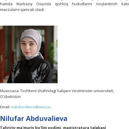
hamda Markaziy Osiyoda qishloq hududlarini rivojlantirish kabi
mavzularni qamrab oladi.
Muassasa: Toshkent shahridagi Xalqaro Vestminster universiteti,
Oʻzbekiston
Email:
nabduvalieva@wiut.uz
Nilufar Abduvalieva
Tahririy-ma'muriy bo'lim xodimi, magistratura talabasi